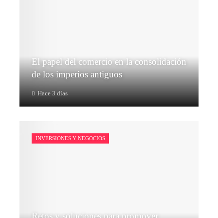
El papel del comercio en la consolidación
de los imperios antiguos
Hace 3 días
INVERSIONES Y NEGOCIOS
Retos y soluciones para promover