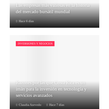
Las empresas más valiosas en la historia
del mercado bursátil mundial
Hace 6 días
INVERSIONES Y NEGOCIOS
Razones por las que Costa Rica es un
imán para la inversión en tecnología y
servicios avanzados
Claudia Azevedo
Hace 7 días