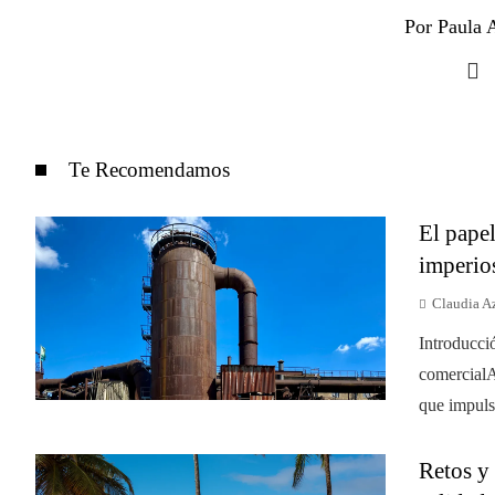
Por Paula A
Te Recomendamos
El papel
imperio
Claudia A
Introducci
comercialA
que impulsó
Retos y