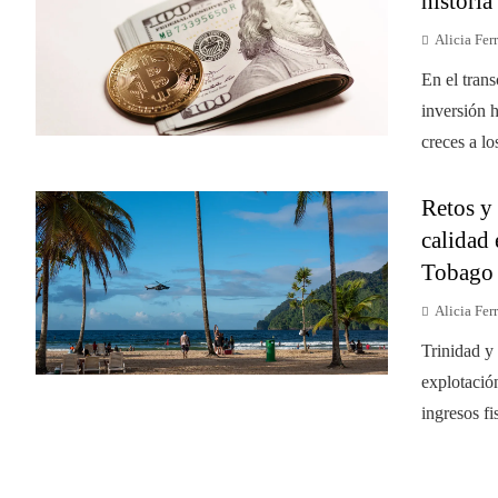
historia
Alicia Ferr
En el tran
inversión 
creces a lo
Retos y
calidad 
Tobago
Alicia Ferr
Trinidad y
explotació
ingresos fi