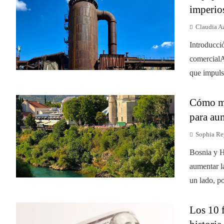
imperio
Claudia A
Introducci
comercialA
que impulsó
Cómo mej
para au
Sophia Re
Bosnia y H
aumentar l
un lado, po
Los 10 f