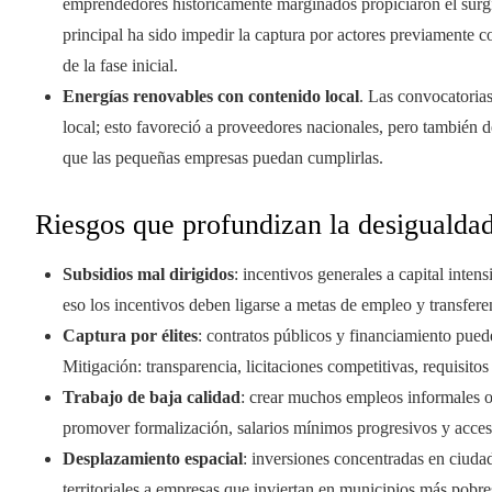
emprendedores históricamente marginados propiciaron el surg
principal ha sido impedir la captura por actores previamente 
de la fase inicial.
Energías renovables con contenido local
. Las convocatoria
local; esto favoreció a proveedores nacionales, pero también de
que las pequeñas empresas puedan cumplirlas.
Riesgos que profundizan la desigualda
Subsidios mal dirigidos
: incentivos generales a capital int
eso los incentivos deben ligarse a metas de empleo y transfere
Captura por élites
: contratos públicos y financiamiento pue
Mitigación: transparencia, licitaciones competitivas, requisito
Trabajo de baja calidad
: crear muchos empleos informales 
promover formalización, salarios mínimos progresivos y acceso
Desplazamiento espacial
: inversiones concentradas en ciudad
territoriales a empresas que inviertan en municipios más pobre