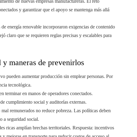
imiento de nuevas empresas manufactureras. El reto
conectados y garantizar que el apoyo se mantenga más allá
s de energía renovable incorporaron exigencias de contenido
jó claro que se requieren reglas precisas y escalables para
d y maneras de prevenirlos
ensivo pueden aumentar producción sin emplear personas. Por
ncia tecnológica.
den terminar en manos de operadores conectados.
s de cumplimiento social y auditorías externas.
o mal remunerados no reduce pobreza. Las políticas deben
 a seguridad social.
es ricas amplían brechas territoriales. Respuesta: incentivos
s y mejoras en transporte para reducir costos de acceso al