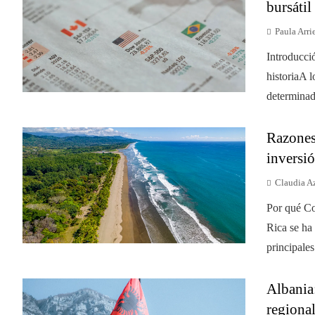
bursáti
Paula Arri
Introducci
historiaA l
determinad
Razones 
inversió
Claudia A
Por qué Co
Rica se ha
principales
Albania:
regional