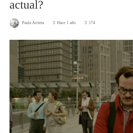
actual?
Paula Arrieta
Hace 1 año
174