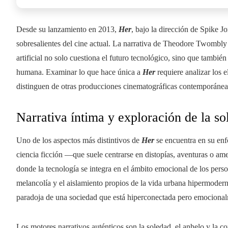
Desde su lanzamiento en 2013,
Her
, bajo la dirección de Spike J
sobresalientes del cine actual. La narrativa de Theodore Twombly 
artificial no solo cuestiona el futuro tecnológico, sino que tambié
humana. Examinar lo que hace única a
Her
requiere analizar los e
distinguen de otras producciones cinematográficas contemporánea
Narrativa íntima y exploración de la 
Uno de los aspectos más distintivos de
Her
se encuentra en su enfo
ciencia ficción —que suele centrarse en distopías, aventuras o am
donde la tecnología se integra en el ámbito emocional de los pers
melancolía y el aislamiento propios de la vida urbana hipermodern
paradoja de una sociedad que está hiperconectada pero emocional
Los motores narrativos auténticos son la soledad, el anhelo y la 