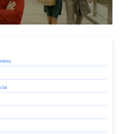
oránea
cial