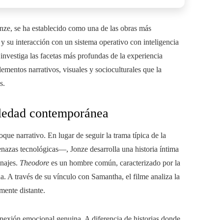
onze, se ha establecido como una de las obras más
y su interacción con un sistema operativo con inteligencia
n investiga las facetas más profundas de la experiencia
lementos narrativos, visuales y socioculturales que la
s.
soledad contemporánea
que narrativo. En lugar de seguir la trama típica de la
enazas tecnológicas—, Jonze desarrolla una historia íntima
onajes.
Theodore
es un hombre común, caracterizado por la
a. A través de su vínculo con Samantha, el filme analiza la
mente distante.
conexión emocional genuina. A diferencia de historias donde