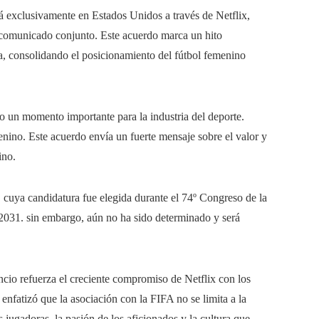
 exclusivamente en Estados Unidos a través de Netflix,
 comunicado conjunto. Este acuerdo marca un hito
a, consolidando el posicionamiento del fútbol femenino
mo un momento importante para la industria del deporte.
menino. Este acuerdo envía un fuerte mensaje sobre el valor y
ino.
, cuya candidatura fue elegida durante el 74º Congreso de la
2031. sin embargo, aún no ha sido determinado y será
uncio refuerza el creciente compromiso de Netflix con los
 enfatizó que la asociación con la FIFA no se limita a la
s jugadoras, la pasión de los aficionados y la cultura que