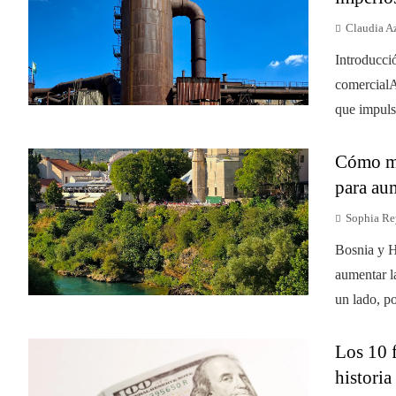
Claudia A
Introducci
comercialA
que impulsó
Cómo mej
para au
Sophia Re
Bosnia y H
aumentar l
un lado, po
Los 10 f
historia