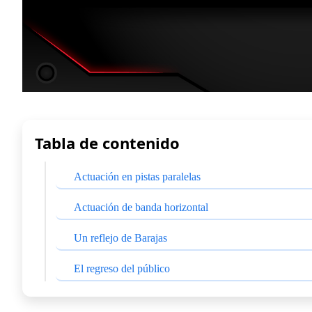
Tabla de contenido
Actuación en pistas paralelas
Actuación de banda horizontal
Un reflejo de Barajas
El regreso del público