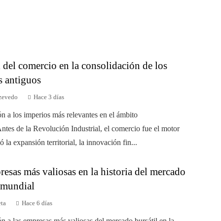
 del comercio en la consolidación de los
s antiguos
zevedo
Hace 3 días
ón a los imperios más relevantes en el ámbito
ntes de la Revolución Industrial, el comercio fue el motor
 la expansión territorial, la innovación fin...
esas más valiosas en la historia del mercado
l mundial
eta
Hace 6 días
ón a las empresas más valiosas del mercado bursátil en la