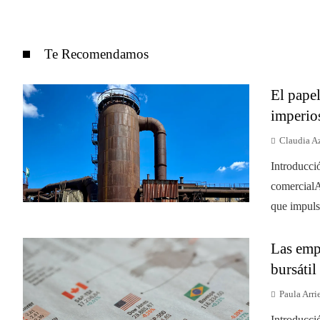
Te Recomendamos
El papel
imperio
Claudia A
Introducci
comercialA
que impulsó
Las empr
bursáti
Paula Arri
Introducci