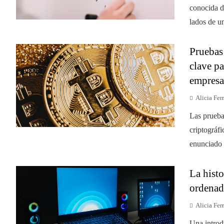
conocida d
lados de un
Pruebas
clave pa
empresa
Alicia Ferr
Las prueba
criptográf
enunciado s
La histo
ordenad
Alicia Ferr
Una introd