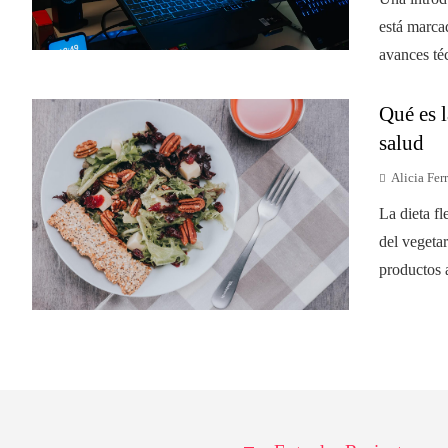
está marca
avances téc
Qué es l
salud
Alicia Ferr
La dieta fl
del vegetar
productos 