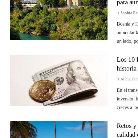
para au
Sophia Re
Bosnia y H
aumentar l
un lado, po
Los 10 f
historia
Alicia Ferr
En el tran
inversión 
creces a lo
Retos y
calidad 