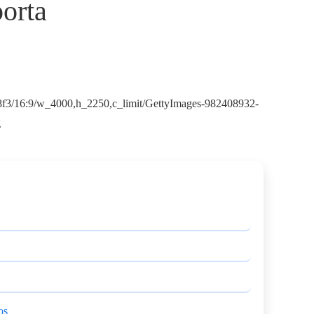
orta
os