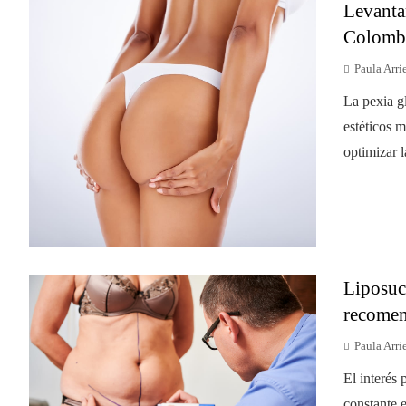
Levanta
Colombi
Paula Arri
La pexia g
estéticos 
optimizar l
Liposuc
recomen
Paula Arri
El interés
constante 