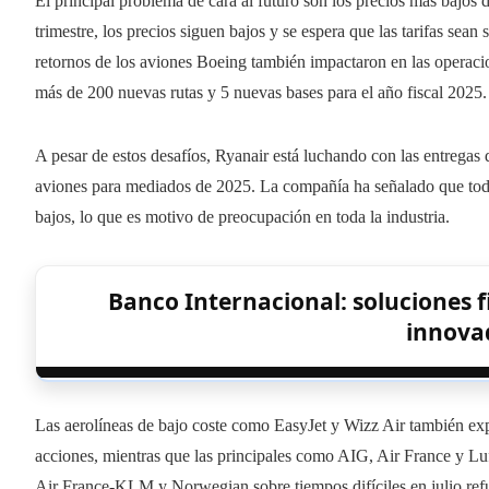
El principal problema de cara al futuro son los precios más bajos
trimestre, los precios siguen bajos y se espera que las tarifas sea
retornos de los aviones Boeing también impactaron en las operac
más de 200 nuevas rutas y 5 nuevas bases para el año fiscal 2025.
A pesar de estos desafíos, Ryanair está luchando con las entregas 
aviones para mediados de 2025. La compañía ha señalado que toda
bajos, lo que es motivo de preocupación en toda la industria.
Banco Internacional: soluciones f
innova
Las aerolíneas de bajo coste como EasyJet y Wizz Air también exp
acciones, mientras que las principales como AIG, Air France y Lu
Air France-KLM y Norwegian sobre tiempos difíciles en julio refuer