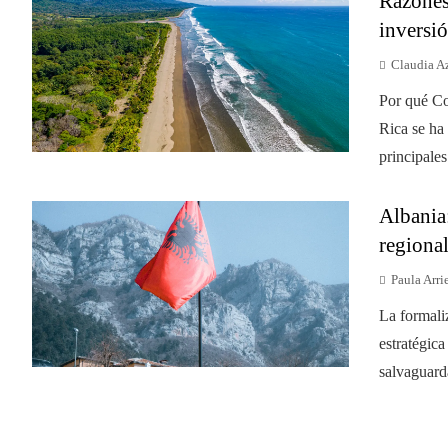
Razones 
inversió
Claudia A
Por qué Co
Rica se ha
principales
Albania:
regional
Paula Arri
La formali
estratégica
salvaguarda