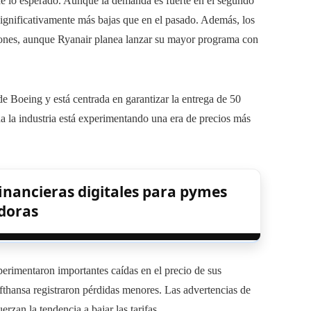
 de lo esperado. Aunque la demanda es fuerte en el segundo
n significativamente más bajas que en el pasado. Además, los
iones, aunque Ryanair planea lanzar su mayor programa con
de Boeing y está centrada en garantizar la entrega de 50
 la industria está experimentando una era de precios más
inancieras digitales para pymes
doras
erimentaron importantes caídas en el precio de sus
fthansa registraron pérdidas menores. Las advertencias de
zan la tendencia a bajar las tarifas.