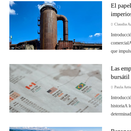
El papel
imperio
Claudia A
Introducci
comercialA
que impulsó
Las empr
bursáti
Paula Arri
Introducci
historiaA l
determinad